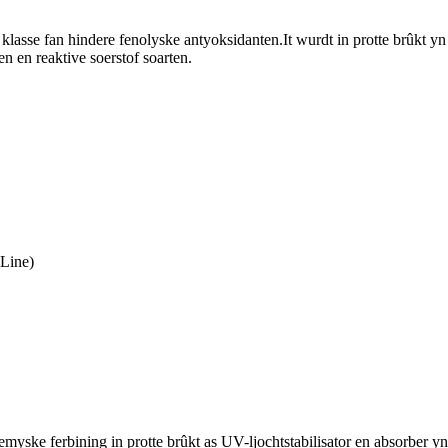
 klasse fan hindere fenolyske antyoksidanten.It wurdt in protte brûkt y
en en reaktive soerstof soarten.
Line)
ske ferbining in protte brûkt as UV-ljochtstabilisator en absorber yn f