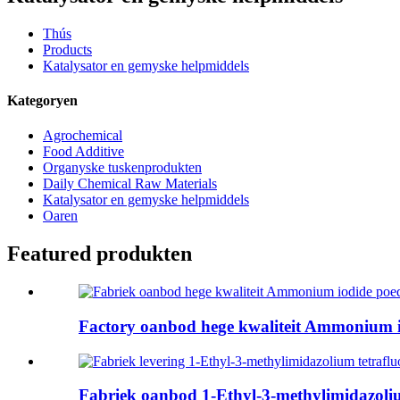
Thús
Products
Katalysator en gemyske helpmiddels
Kategoryen
Agrochemical
Food Additive
Organyske tuskenprodukten
Daily Chemical Raw Materials
Katalysator en gemyske helpmiddels
Oaren
Featured produkten
Factory oanbod hege kwaliteit Ammonium io
Fabriek oanbod 1-Ethyl-3-methylimidazolium