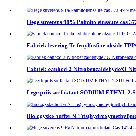
Hege suverens 98% Palmitoleinsäure cas 373
Fabriek levering Trifenylfosfine okside TP
Fabriek oanbod 2-Nitrobenzaldehyde/O-Nit
Lege priis surfaktant SODIUM ETHYL 2
Biologyske buffer N-Tris(hydroxymethyl)me