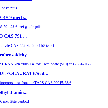
-49-9 mei b...
PO CAS 791 ...
robenzaldehy...
-SULFOLAURATE/Sod...
thyl-3-amin...