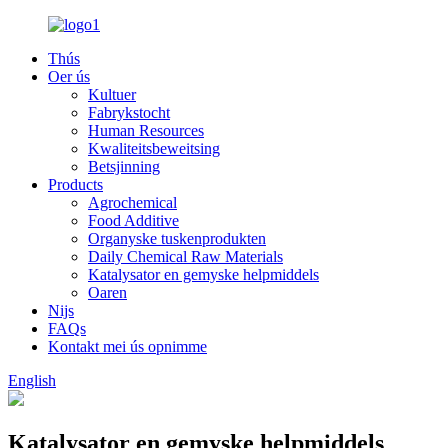
Thús
Oer ús
Kultuer
Fabrykstocht
Human Resources
Kwaliteitsbeweitsing
Betsjinning
Products
Agrochemical
Food Additive
Organyske tuskenprodukten
Daily Chemical Raw Materials
Katalysator en gemyske helpmiddels
Oaren
Nijs
FAQs
Kontakt mei ús opnimme
English
Katalysator en gemyske helpmiddels