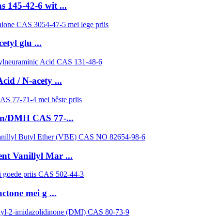
 145-42-6 wit ...
tyl glu ...
id / N-acety ...
in/DMH CAS 77-...
t Vanillyl Mar ...
tone mei g ...