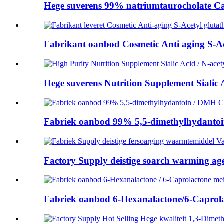
Hege suverens 99% natriumtaurocholate Cas
Fabrikant oanbod Cosmetic Anti aging S-Ace
Hege suverens Nutrition Supplement Sialic Ac
Fabriek oanbod 99% 5,5-dimethylhydanto
Factory Supply deistige soarch warming agen
Fabriek oanbod 6-Hexanalactone/6-Caprolac