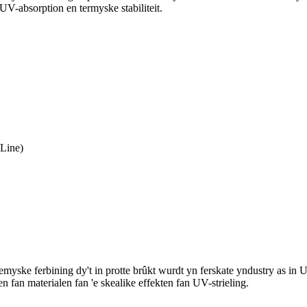
UV-absorption en termyske stabiliteit.
Line)
ske ferbining dy't in protte brûkt wurdt yn ferskate yndustry as in UV-l
en fan materialen fan 'e skealike effekten fan UV-strieling.