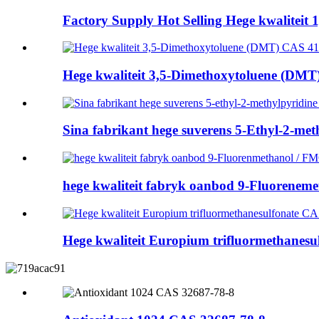
Factory Supply Hot Selling Hege kwaliteit 1
Hege kwaliteit 3,5-Dimethoxytoluene (DMT)
Sina fabrikant hege suverens 5-Ethyl-2-meth
hege kwaliteit fabryk oanbod 9-Fluoreneme
Hege kwaliteit Europium trifluormethanesul