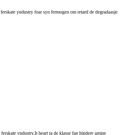
n ferskate yndustry foar syn fermogen om retard de degradaasje
erskate yndustry.It heart ta de klasse fan hindere amine