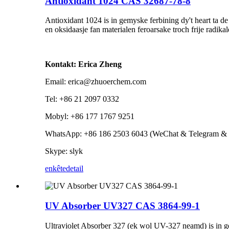
Antioxidant 1024 CAS 32687-78-8
Antioxidant 1024 is in gemyske ferbining dy't heart ta de
en oksidaasje fan materialen feroarsake troch frije radikal
Kontakt: Erica Zheng
Email: erica@zhuoerchem.com
Tel: +86 21 2097 0332
Mobyl: +86 177 1767 9251
WhatsApp: +86 186 2503 6043 (WeChat & Telegram & 
Skype: slyk
enkête
detail
UV Absorber UV327 CAS 3864-99-1
Ultraviolet Absorber 327 (ek wol UV-327 neamd) is in gemy