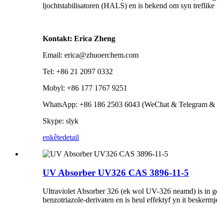
ljochtstabilisatoren (HALS) en is bekend om syn treflike 
Kontakt: Erica Zheng
Email: erica@zhuoerchem.com
Tel: +86 21 2097 0332
Mobyl: +86 177 1767 9251
WhatsApp: +86 186 2503 6043 (WeChat & Telegram & 
Skype: slyk
enkête
detail
UV Absorber UV326 CAS 3896-11-5
Ultraviolet Absorber 326 (ek wol UV-326 neamd) is in gemy
benzotriazole-derivaten en is heul effektyf yn it beskermj