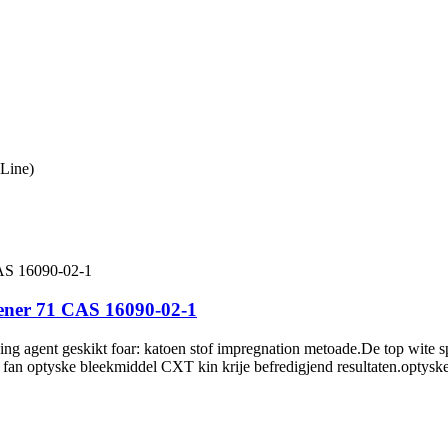
Line)
tener 71 CAS 16090-02-1
ing agent geskikt foar: katoen stof impregnation metoade.De top wite sp
 fan optyske bleekmiddel CXT kin krije befredigjend resultaten.optyske