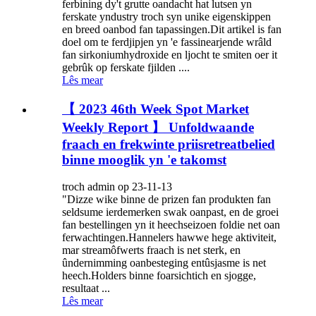
ferbining dy't grutte oandacht hat lutsen yn
ferskate yndustry troch syn unike eigenskippen
en breed oanbod fan tapassingen.Dit artikel is fan
doel om te ferdjipjen yn 'e fassinearjende wrâld
fan sirkoniumhydroxide en ljocht te smiten oer it
gebrûk op ferskate fjilden ....
Lês mear
【 2023 46th Week Spot Market
Weekly Report 】 Unfoldwaande
fraach en frekwinte priisretreatbelied
binne mooglik yn 'e takomst
troch admin op 23-11-13
"Dizze wike binne de prizen fan produkten fan
seldsume ierdemerken swak oanpast, en de groei
fan bestellingen yn it heechseizoen foldie net oan
ferwachtingen.Hannelers hawwe hege aktiviteit,
mar streamôfwerts fraach is net sterk, en
ûndernimming oanbesteging entûsjasme is net
heech.Holders binne foarsichtich en sjogge,
resultaat ...
Lês mear