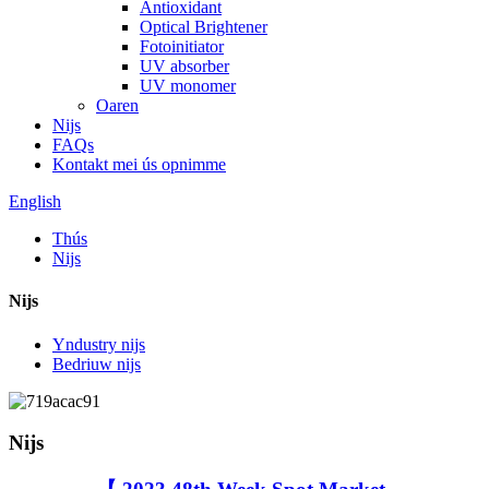
Antioxidant
Optical Brightener
Fotoinitiator
UV absorber
UV monomer
Oaren
Nijs
FAQs
Kontakt mei ús opnimme
English
Thús
Nijs
Nijs
Yndustry nijs
Bedriuw nijs
Nijs