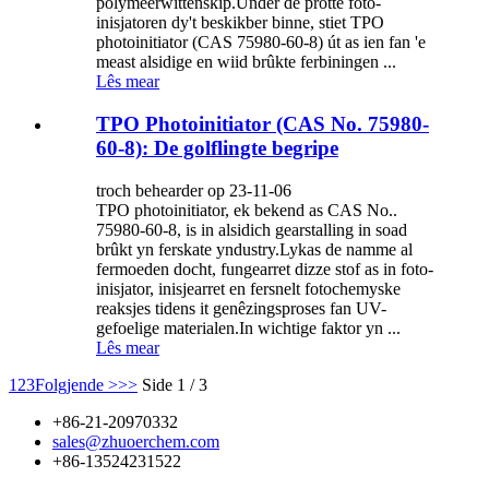
polymeerwittenskip.Under de protte foto-
inisjatoren dy't beskikber binne, stiet TPO
photoinitiator (CAS 75980-60-8) út as ien fan 'e
meast alsidige en wiid brûkte ferbiningen ...
Lês mear
TPO Photoinitiator (CAS No. 75980-
60-8): De golflingte begripe
troch behearder op 23-11-06
TPO photoinitiator, ek bekend as CAS No..
75980-60-8, is in alsidich gearstalling in soad
brûkt yn ferskate yndustry.Lykas de namme al
fermoeden docht, fungearret dizze stof as in foto-
inisjator, inisjearret en fersnelt fotochemyske
reaksjes tidens it genêzingsproses fan UV-
gefoelige materialen.In wichtige faktor yn ...
Lês mear
1
2
3
Folgjende >
>>
Side 1 / 3
+86-21-20970332
sales@zhuoerchem.com
+86-13524231522