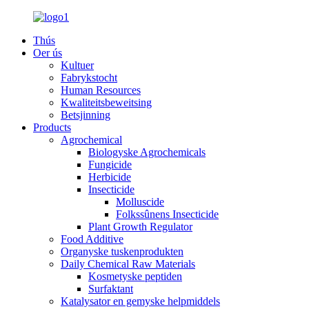
Thús
Oer ús
Kultuer
Fabrykstocht
Human Resources
Kwaliteitsbeweitsing
Betsjinning
Products
Agrochemical
Biologyske Agrochemicals
Fungicide
Herbicide
Insecticide
Molluscide
Folkssûnens Insecticide
Plant Growth Regulator
Food Additive
Organyske tuskenprodukten
Daily Chemical Raw Materials
Kosmetyske peptiden
Surfaktant
Katalysator en gemyske helpmiddels