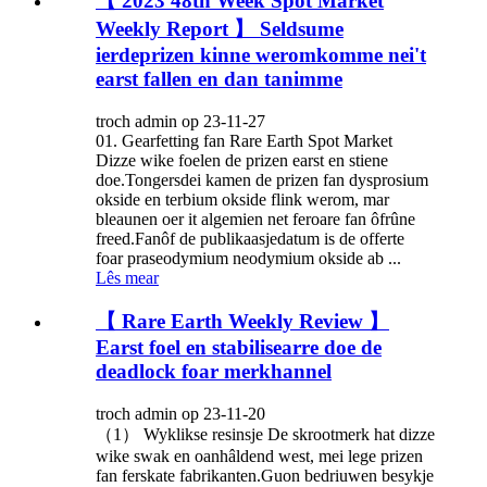
【 2023 48th Week Spot Market
Weekly Report 】 Seldsume
ierdeprizen kinne weromkomme nei't
earst fallen en dan tanimme
troch admin op 23-11-27
01. Gearfetting fan Rare Earth Spot Market
Dizze wike foelen de prizen earst en stiene
doe.Tongersdei kamen de prizen fan dysprosium
okside en terbium okside flink werom, mar
bleaunen oer it algemien net feroare fan ôfrûne
freed.Fanôf de publikaasjedatum is de offerte
foar praseodymium neodymium okside ab ...
Lês mear
【 Rare Earth Weekly Review 】
Earst foel en stabilisearre doe de
deadlock foar merkhannel
troch admin op 23-11-20
（1） Wyklikse resinsje De skrootmerk hat dizze
wike swak en oanhâldend west, mei lege prizen
fan ferskate fabrikanten.Guon bedriuwen besykje