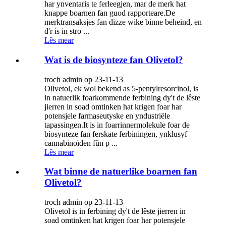
har ynventaris te ferleegjen, mar de merk hat
knappe boarnen fan guod rapporteare.De
merktransaksjes fan dizze wike binne beheind, en
d'r is in stro ...
Lês mear
Wat is de biosynteze fan Olivetol?
troch admin op 23-11-13
Olivetol, ek wol bekend as 5-pentylresorcinol, is
in natuerlik foarkommende ferbining dy't de lêste
jierren in soad omtinken hat krigen foar har
potensjele farmaseutyske en yndustriële
tapassingen.It is in foarrinnermolekule foar de
biosynteze fan ferskate ferbiningen, ynklusyf
cannabinoïden fûn p ...
Lês mear
Wat binne de natuerlike boarnen fan
Olivetol?
troch admin op 23-11-13
Olivetol is in ferbining dy't de lêste jierren in
soad omtinken hat krigen foar har potensjele