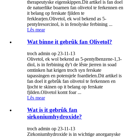
therapeutyske eigenskippen.Dit artikel is fan doel
de natuerlike boarnen fan olivetol te ferkennen en
it belang op ferskate fjilden te
ferklearjen.Olivetol, ek wol bekend as 5-
pentylresorcinol, is in fenolyske ferbining ...
Lês mear
Wat binne it gebrûk fan Olivetol?
troch admin op 23-11-13
Olivetol, ek wol bekend as 5-pentylbenzene-1,3-
diol, is in ferbining dy't de lêste jierren in soad
omtinken hat krigen troch syn ferskate
tapassingen en potensjele foardielen.Dit artikel is
fan doel it gebrûk fan olivetol te ferkennen en
ljocht te skinen op it belang op ferskate
fjilden.Olivetol komt foar ...
Lês mear
Wat is it gebrûk fan
sirkoniumhydroxide?
troch admin op 23-11-13
Zirkoniumhydroxide is in wichtige anorganyske