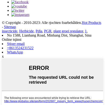
© Copyright - 2010-2023: Alle rjochten foarbehâlden.
Hot Products
-
Sitemap
insecticide
,
Herbicide
,
Pdla
,
PGR
,
plant groei regulator
,
1
,
No 1588, Lianhang Road, Minhang Dist, Shanghai, Sina
Online tsjinst
Stjoer email
+8613524231522
WhatsApp
x