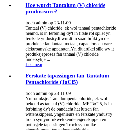
Hoe wurdt Tantalum (V) chloride
produsearre?
troch admin op 23-11-09
Tantaal (V) chloride, ek wol tantaal pentachloride
neamd, is in ferbining dy't in fitale rol spilet yn
ferskate yndustry.It wurdt in soad brûkt yn de
produksje fan tantaal metaal, capacitors en oare
elektroanyske apparaten.Yn dit artikel sille wy it
produksjeproses fan tantaal (V) chloride
ûndersykje ...
Lês mear
Ferskate tapassingen fan Tantalum
Pentachloride (TaCl5)
troch admin op 23-11-09
Yntroduksje: Tantalumpentachloride, ek wol
bekend as tantaal (V) chloride, MF TaCl5, is in
ferbining dy't de oandacht hat lutsen fan
wittenskippers, yngenieurs en ferskate yndustry
troch syn yndrukwekkende eigenskippen en
potinsjele tapassingen.Troch syn unike
eigenskippen, tantaalpentachloride ...