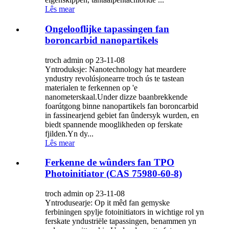
Lês mear
Ongelooflijke tapassingen fan
boroncarbid nanopartikels
troch admin op 23-11-08
Yntroduksje: Nanotechnology hat meardere
yndustry revolúsjonearre troch ús te tastean
materialen te ferkennen op 'e
nanometerskaal.Under dizze baanbrekkende
foarútgong binne nanopartikels fan boroncarbid
in fassinearjend gebiet fan ûndersyk wurden, en
biedt spannende mooglikheden op ferskate
fjilden.Yn dy...
Lês mear
Ferkenne de wûnders fan TPO
Photoinitiator (CAS 75980-60-8)
troch admin op 23-11-08
Yntrodusearje: Op it mêd fan gemyske
ferbiningen spylje fotoinitiators in wichtige rol yn
ferskate yndustriële tapassingen, benammen yn