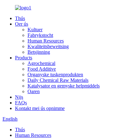
Thús
Oer ús
Kultuer
Fabrykstocht
Human Resources
Kwaliteitsbeweitsing
Betsjinning
Products
Agrochemical
Food Additive
Organyske tuskenprodukten
Daily Chemical Raw Materials
Katalysator en gemyske helpmiddels
Oaren
Nijs
FAQs
Kontakt mei ús opnimme
English
Thús
Human Resources