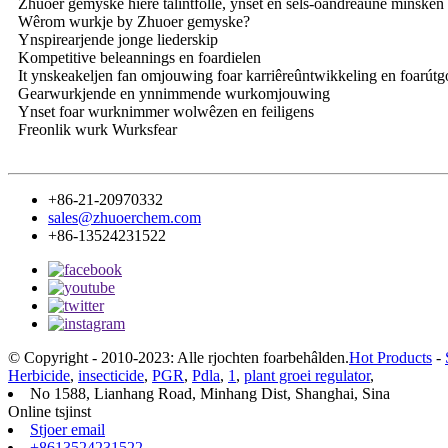
Zhuoer gemyske hiere talintfolle, ynset en sels-oandreaune minsken 
Wêrom wurkje by Zhuoer gemyske?
Ynspirearjende jonge liederskip
Kompetitive beleannings en foardielen
It ynskeakeljen fan omjouwing foar karriêreûntwikkeling en foarút
Gearwurkjende en ynnimmende wurkomjouwing
Ynset foar wurknimmer wolwêzen en feiligens
Freonlik wurk Wurksfear
+86-21-20970332
sales@zhuoerchem.com
+86-13524231522
© Copyright - 2010-2023: Alle rjochten foarbehâlden.
Hot Products
-
Herbicide
,
insecticide
,
PGR
,
Pdla
,
1
,
plant groei regulator
,
No 1588, Lianhang Road, Minhang Dist, Shanghai, Sina
Online tsjinst
Stjoer email
+8613524231522