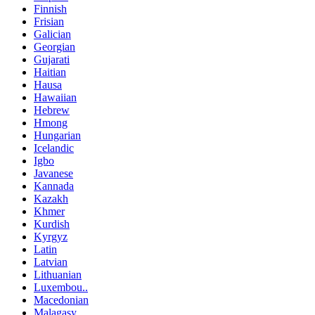
Finnish
Frisian
Galician
Georgian
Gujarati
Haitian
Hausa
Hawaiian
Hebrew
Hmong
Hungarian
Icelandic
Igbo
Javanese
Kannada
Kazakh
Khmer
Kurdish
Kyrgyz
Latin
Latvian
Lithuanian
Luxembou..
Macedonian
Malagasy