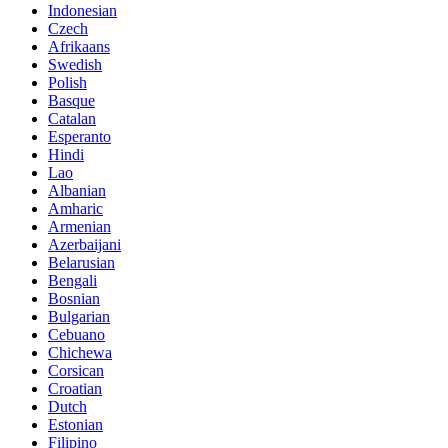
Indonesian
Czech
Afrikaans
Swedish
Polish
Basque
Catalan
Esperanto
Hindi
Lao
Albanian
Amharic
Armenian
Azerbaijani
Belarusian
Bengali
Bosnian
Bulgarian
Cebuano
Chichewa
Corsican
Croatian
Dutch
Estonian
Filipino