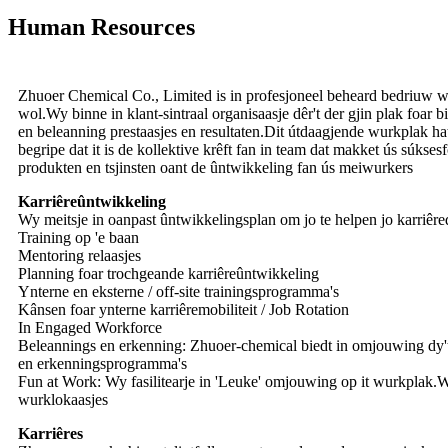
Human Resources
Zhuoer Chemical Co., Limited is in profesjoneel beheard bedriuw wêr
wol.Wy binne in klant-sintraal organisaasje dêr't der gjin plak foar b
en beleanning prestaasjes en resultaten.Dit útdaagjende wurkplak 
begripe dat it is de kollektive krêft fan in team dat makket ús súkse
produkten en tsjinsten oant de ûntwikkeling fan ús meiwurkers
Karriêreûntwikkeling
Wy meitsje in oanpast ûntwikkelingsplan om jo te helpen jo karriêre
Training op 'e baan
Mentoring relaasjes
Planning foar trochgeande karriêreûntwikkeling
Ynterne en eksterne / off-site trainingsprogramma's
Kânsen foar ynterne karriêremobiliteit / Job Rotation
In Engaged Workforce
Beleannings en erkenning: Zhuoer-chemical biedt in omjouwing dy't par
en erkenningsprogramma's
Fun at Work: Wy fasilitearje in 'Leuke' omjouwing op it wurkplak.Wy
wurklokaasjes
Karriêres