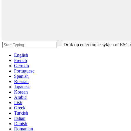
Druk op enter om te sykjen of ESC o
English
French
German
Portuguese
Spanish
Russian
Japanese
Korean
Arabic
Irish
Greek
Turkish
Italian
Danish
Romanian