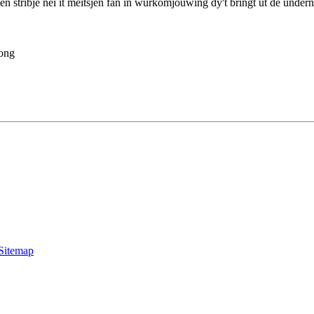
en stribje nei it meitsjen fan in wurkomjouwing dy't bringt út de ûnder
gong
Sitemap