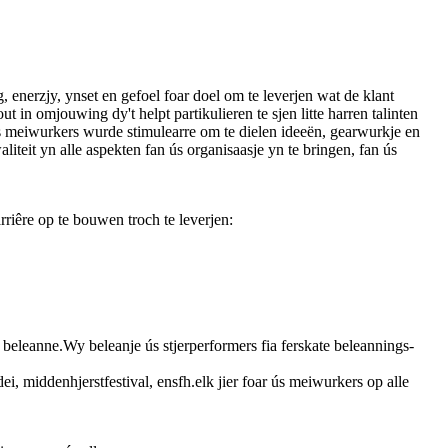
 enerzjy, ynset en gefoel foar doel om te leverjen wat de klant
t in omjouwing dy't helpt partikulieren te sjen litte harren talinten
s meiwurkers wurde stimulearre om te dielen ideeën, gearwurkje en
iteit yn alle aspekten fan ús organisaasje yn te bringen, fan ús
riêre op te bouwen troch te leverjen:
n beleanne.Wy beleanje ús stjerperformers fia ferskate beleannings-
, middenhjerstfestival, ensfh.elk jier foar ús meiwurkers op alle