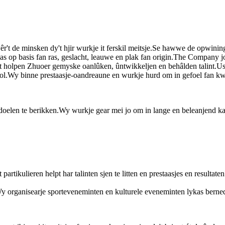
't de minsken dy't hjir wurkje it ferskil meitsje.Se hawwe de opwining,
ias op basis fan ras, geslacht, leauwe en plak fan origin.The Company jou
hat holpen Zhuoer gemyske oanlûken, ûntwikkeljen en behâlden talint.U
sfol.Wy binne prestaasje-oandreaune en wurkje hurd om in gefoel fan kwal
doelen te berikken.Wy wurkje gear mei jo om in lange en beleanjend kar
tikulieren helpt har talinten sjen te litten en prestaasjes en resultate
 organisearje sporteveneminten en kulturele eveneminten lykas bernedei