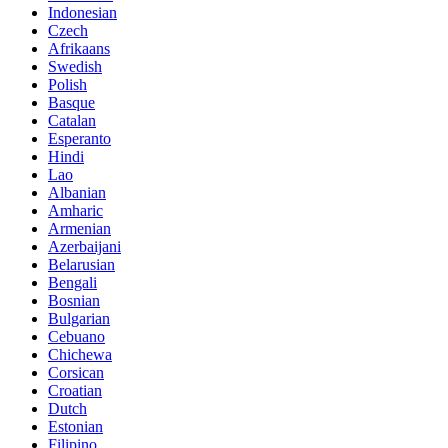
Indonesian
Czech
Afrikaans
Swedish
Polish
Basque
Catalan
Esperanto
Hindi
Lao
Albanian
Amharic
Armenian
Azerbaijani
Belarusian
Bengali
Bosnian
Bulgarian
Cebuano
Chichewa
Corsican
Croatian
Dutch
Estonian
Filipino