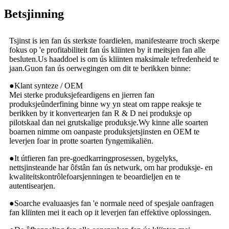
Betsjinning
Tsjinst is ien fan ús sterkste foardielen, manifestearre troch skerpe
fokus op 'e profitabiliteit fan ús kliïnten by it meitsjen fan alle
besluten.Us haaddoel is om ús kliïnten maksimale tefredenheid te
jaan.Guon fan ús oerwegingen om dit te berikken binne:
●
Klant synteze / OEM
Mei sterke produksjefeardigens en jierren fan
produksjeûnderfining binne wy ​​​​yn steat om rappe reaksje te
berikken by it konvertearjen fan R & D nei produksje op
pilotskaal dan nei grutskalige produksje.Wy kinne alle soarten
boarnen nimme om oanpaste produksjetsjinsten en OEM te
leverjen foar in protte soarten fyngemikaliën.
●
It útfieren fan pre-goedkarringprosessen, bygelyks,
nettsjinsteande har ôfstân fan ús netwurk, om har produksje- en
kwaliteitskontrôlefoarsjenningen te beoardieljen en te
autentisearjen.
●
Soarche evaluaasjes fan 'e normale need of spesjale oanfragen
fan kliïnten mei it each op it leverjen fan effektive oplossingen.