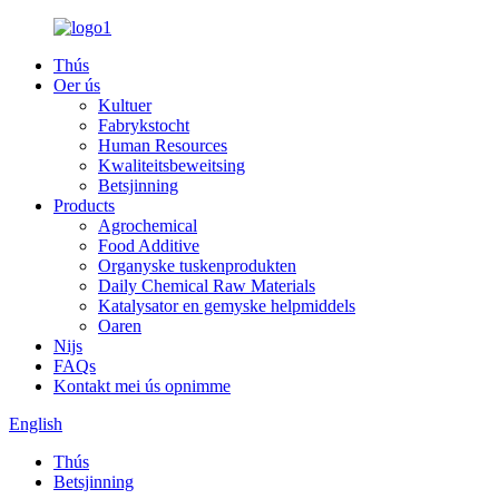
Thús
Oer ús
Kultuer
Fabrykstocht
Human Resources
Kwaliteitsbeweitsing
Betsjinning
Products
Agrochemical
Food Additive
Organyske tuskenprodukten
Daily Chemical Raw Materials
Katalysator en gemyske helpmiddels
Oaren
Nijs
FAQs
Kontakt mei ús opnimme
English
Thús
Betsjinning