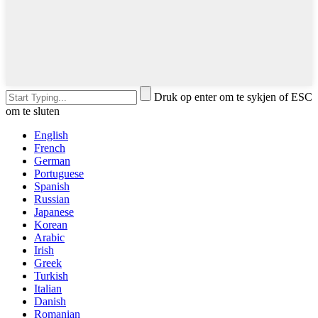
Druk op enter om te sykjen of ESC
om te sluten
English
French
German
Portuguese
Spanish
Russian
Japanese
Korean
Arabic
Irish
Greek
Turkish
Italian
Danish
Romanian