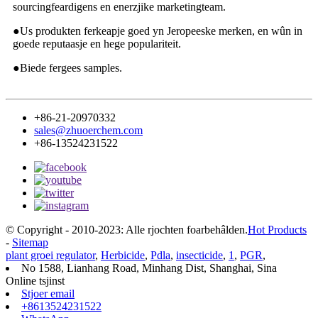
sourcingfeardigens en enerzjike marketingteam.
●
Us produkten ferkeapje goed yn Jeropeeske merken, en wûn in
goede reputaasje en hege populariteit.
●
Biede fergees samples.
+86-21-20970332
sales@zhuoerchem.com
+86-13524231522
© Copyright - 2010-2023: Alle rjochten foarbehâlden.
Hot Products
-
Sitemap
plant groei regulator
,
Herbicide
,
Pdla
,
insecticide
,
1
,
PGR
,
No 1588, Lianhang Road, Minhang Dist, Shanghai, Sina
Online tsjinst
Stjoer email
+8613524231522