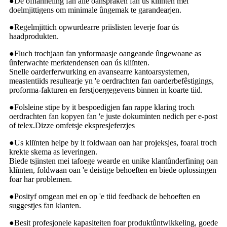
●
De ôfhanneling fan alle oanspraken fan ús kliïnten mei
doelmjittigens om minimale ûngemak te garandearjen.
●
Regelmjittich opwurdearre priislisten leverje foar ús
haadprodukten.
●
Fluch trochjaan fan ynformaasje oangeande ûngewoane as
ûnferwachte merktendensen oan ús kliïnten.
Snelle oarderferwurking en avansearre kantoarsystemen,
meastentiids resultearje yn 'e oerdrachten fan oarderbefêstigings,
proforma-fakturen en ferstjoergegevens binnen in koarte tiid.
●
Folsleine stipe by it bespoedigjen fan rappe klaring troch
oerdrachten fan kopyen fan 'e juste dokuminten nedich per e-post
of telex.Dizze omfetsje ekspresjeferzjes
●
Us kliïnten helpe by it foldwaan oan har projeksjes, foaral troch
krekte skema as leveringen.
Biede tsjinsten mei tafoege wearde en unike klantûnderfining oan
kliïnten, foldwaan oan 'e deistige behoeften en biede oplossingen
foar har problemen.
●
Posityf omgean mei en op 'e tiid feedback de behoeften en
suggestjes fan klanten.
●
Besit profesjonele kapasiteiten foar produktûntwikkeling, goede