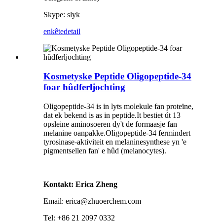
Skype: slyk
enkête
detail
Kosmetyske Peptide Oligopeptide-34
foar hûdferljochting
Oligopeptide-34 is in lyts molekule fan proteïne,
dat ek bekend is as in peptide.It bestiet út 13
opsleine aminosoeren dy't de formaasje fan
melanine oanpakke.Oligopeptide-34 fermindert
tyrosinase-aktiviteit en melaninesynthese yn 'e
pigmentsellen fan' e hûd (melanocytes).
Kontakt: Erica Zheng
Email: erica@zhuoerchem.com
Tel: +86 21 2097 0332