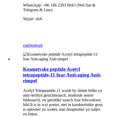
WhatsApp: +86 186 2503 6043 (WeChat &
Telegram & Line)
Skype: slyk
enkête
detail
Kosmetyske peptide Acetyl
tetrapeptide-11 foar Anti-aging Anti-
rimpel
Acetyl Tetrapeptide-11 wurdt by útstek brûkt yn
anty-leeftyd gesichtsoarch, stralende senior
hûdsoarch, en spesifike soarch foar folwoeksen
hûd.It is in wyt poeier, mei in karakteristike geur,
is oplosber yn wetter, mar ûnoplosber yn oaljes
en fetten.