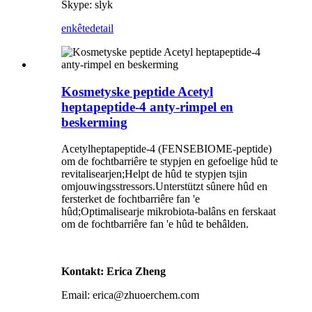
Skype: slyk
enkête
detail
Kosmetyske peptide Acetyl
heptapeptide-4 anty-rimpel en
beskerming
Acetylheptapeptide-4 (FENSEBIOME-peptide)
om de fochtbarriêre te stypjen en gefoelige hûd te
revitalisearjen;Helpt de hûd te stypjen tsjin
omjouwingsstressors.Unterstützt sûnere hûd en
fersterket de fochtbarriêre fan 'e
hûd;Optimalisearje mikrobiota-balâns en ferskaat
om de fochtbarriêre fan 'e hûd te behâlden.
Kontakt: Erica Zheng
Email: erica@zhuoerchem.com