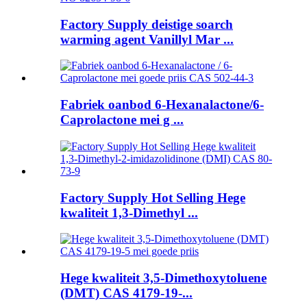
Factory Supply deistige soarch
warming agent Vanillyl Mar ...
Fabriek oanbod 6-Hexanalactone/6-
Caprolactone mei g ...
Factory Supply Hot Selling Hege
kwaliteit 1,3-Dimethyl ...
Hege kwaliteit 3,5-Dimethoxytoluene
(DMT) CAS 4179-19-...