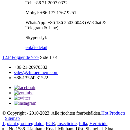
Tel: +86 21 2097 0332
Mobyl: +86 177 1767 9251
WhatsApp: +86 186 2503 6043 (WeChat &
Telegram & Line)
Skype: slyk
enkête
detail
1
2
3
4
Folgjende >
>>
Side 1 / 4
+86-21-20970332
sales@zhuoerchem.com
+86-13524231522
© Copyright - 2010-2023: Alle rjochten foarbehâlden.
Hot Products
-
Sitemap
1
,
plant groei regulator
,
PGR
,
insecticide
,
Pdla
,
Herbicide
,
No 1588, Lianhang Road, Minhang Dist, Shanghai, Sina