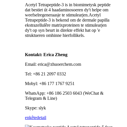
Acetyl Tetrapeptide-3 is in biomimetysk peptide
dat bestiet út 4 haadaminosoeren dy't helpe om
weefselregeneraasje te stimulearjen.Acetyl
Tetrapeptide-3 is bekend om de dermale papilla
ekstrazellulêre matrixproteinen te stimulearjen
dy't op syn beurt in direkte effekt hat op 'e
struktueren omhinne hierfollikels.
Kontakt: Erica Zheng
Email: erica@zhuoerchem.com
Tel: +86 21 2097 0332
Mobyl: +86 177 1767 9251
WhatsApp: +86 186 2503 6043 (WeChat &
Telegram & Line)
Skype: slyk
enkête
detail