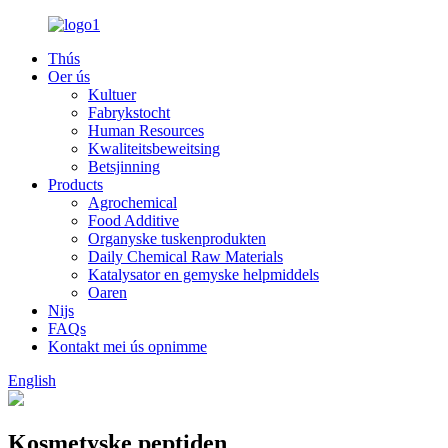
Thús
Oer ús
Kultuer
Fabrykstocht
Human Resources
Kwaliteitsbeweitsing
Betsjinning
Products
Agrochemical
Food Additive
Organyske tuskenprodukten
Daily Chemical Raw Materials
Katalysator en gemyske helpmiddels
Oaren
Nijs
FAQs
Kontakt mei ús opnimme
English
Kosmetyske peptiden