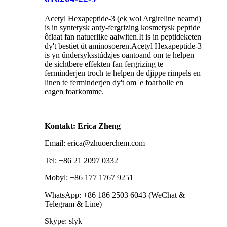
Acetyl Hexapeptide-3 (ek wol Argireline neamd)
is in syntetysk anty-fergrizing kosmetysk peptide
ôflaat fan natuerlike aaiwiten.It is in peptideketen
dy't bestiet út aminosoeren.Acetyl Hexapeptide-3
is yn ûndersyksstúdzjes oantoand om te helpen
de sichtbere effekten fan fergrizing te
ferminderjen troch te helpen de djippe rimpels en
linen te ferminderjen dy't om 'e foarholle en
eagen foarkomme.
Kontakt: Erica Zheng
Email: erica@zhuoerchem.com
Tel: +86 21 2097 0332
Mobyl: +86 177 1767 9251
WhatsApp: +86 186 2503 6043 (WeChat &
Telegram & Line)
Skype: slyk