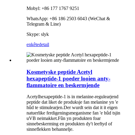
Mobyl: +86 177 1767 9251
WhatsApp: +86 186 2503 6043 (WeChat &
Telegram & Line)
Skype: slyk
enkête
detail
Kosmetyske peptide Acetyl
hexapeptide-1 poeder looien anty-
flammatoire en beskermjende
Acetylhexapeptide-1 is in melanine-regulearjend
peptide dat liket de produksje fan melanine yn 'e
hûd te stimulearjen.Der wurdt sein dat it it eigen
natuerlike ferdigeningsmeganisme fan 'e hûd tsjin
uVB neimakket.Fûn yn produkten foar
sinnebeskerming en produkten dy't leeftyd of
sinneflekken behannelje.