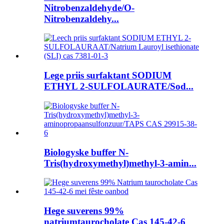
Nitrobenzaldehyde/O-
Nitrobenzaldehy...
Lege priis surfaktant SODIUM
ETHYL 2-SULFOLAURATE/Sod...
Biologyske buffer N-
Tris(hydroxymethyl)methyl-3-amin...
Hege suverens 99%
natriumtaurocholate Cas 145-42-6