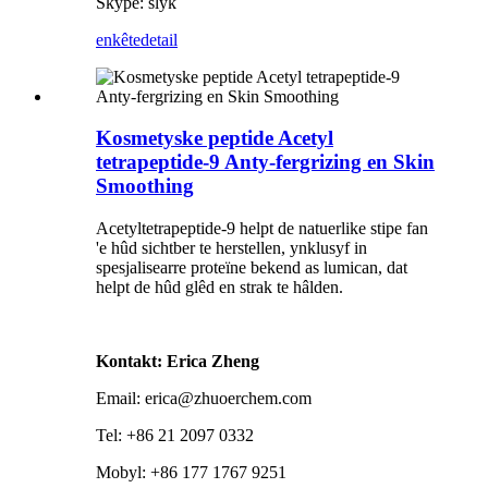
Skype: slyk
enkête
detail
Kosmetyske peptide Acetyl
tetrapeptide-9 Anty-fergrizing en Skin
Smoothing
Acetyltetrapeptide-9 helpt de natuerlike stipe fan
'e hûd sichtber te herstellen, ynklusyf in
spesjalisearre proteïne bekend as lumican, dat
helpt de hûd glêd en strak te hâlden.
Kontakt: Erica Zheng
Email: erica@zhuoerchem.com
Tel: +86 21 2097 0332
Mobyl: +86 177 1767 9251