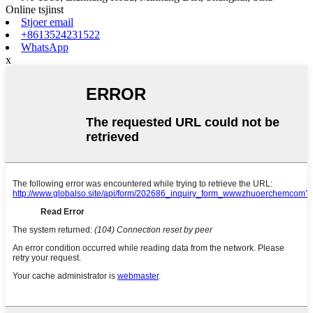
Online tsjinst
Stjoer email
+8613524231522
WhatsApp
x