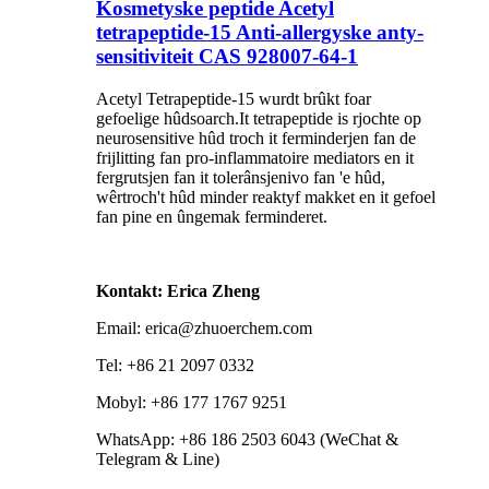
Kosmetyske peptide Acetyl
tetrapeptide-15 Anti-allergyske anty-
sensitiviteit CAS 928007-64-1
Acetyl Tetrapeptide-15 wurdt brûkt foar
gefoelige hûdsoarch.It tetrapeptide is rjochte op
neurosensitive hûd troch it ferminderjen fan de
frijlitting fan pro-inflammatoire mediators en it
fergrutsjen fan it tolerânsjenivo fan 'e hûd,
wêrtroch't hûd minder reaktyf makket en it gefoel
fan pine en ûngemak ferminderet.
Kontakt: Erica Zheng
Email: erica@zhuoerchem.com
Tel: +86 21 2097 0332
Mobyl: +86 177 1767 9251
WhatsApp: +86 186 2503 6043 (WeChat &
Telegram & Line)