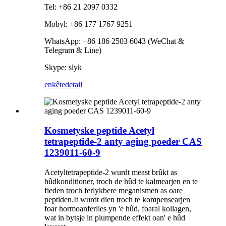
Tel: +86 21 2097 0332
Mobyl: +86 177 1767 9251
WhatsApp: +86 186 2503 6043 (WeChat &
Telegram & Line)
Skype: slyk
enkête
detail
Kosmetyske peptide Acetyl
tetrapeptide-2 anty aging poeder CAS
1239011-60-9
Acetyltetrapeptide-2 wurdt meast brûkt as
hûdkonditioner, troch de hûd te kalmearjen en te
fieden troch ferlykbere meganismen as oare
peptiden.It wurdt dien troch te kompensearjen
foar hormoanferlies yn 'e hûd, foaral kollagen,
wat in bytsje in plumpende effekt oan' e hûd