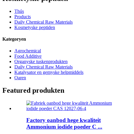
Thús
Products
Daily Chemical Raw Materials
Kosmetyske peptiden
Kategoryen
Agrochemical
Food Additive
Organyske tuskenprodukten
Daily Chemical Raw Materials
Katalysator en gemyske helpmiddels
Oaren
Featured produkten
Factory oanbod hege kwaliteit
Ammonium iodide poeder C ...