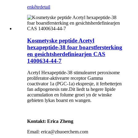
enkête
detail
Kosmetyske peptide Acetyl
hexapeptide-38 foar boarstfersterking
en gesichtsherdefiniearjen CAS
1400634-44-7
Acetyl Hexapeptide-38 stimulearret peroxisome
proliferator-aktivearre receptor Gamma
coactivator 1a (PGC-1a) ekspresje, it ferbetterjen
fan adipogenesis rate.Dit liedt ta hegere lipide
accumulation en folume groei yn de winske
gebieten lykas boarst en wangen.
Kontakt: Erica Zheng
Email: erica@zhuoerchem.com