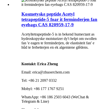
Kosmetyske peptide Acetyl
tetrapeptide-5 foar it ferminderjen fan
eyebags CAS 820959-17-9
Acetyltetrapeptisde-5 is in bekend humectant as
hydroskopyske moisturizer dy't helpt om swollen
fan 'e eagen te ferminderjen, de elastisiteit fan' e
hûd te ferbetterjen en ek algemiene glêdens.
Kontakt: Erica Zheng
Email: erica@zhuoerchem.com
Tel: +86 21 2097 0332
Mobyl: +86 177 1767 9251
WhatsApp: +86 186 2503 6043 (WeChat &
Telegram & Line)