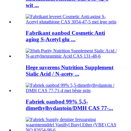
wit ...
Fabrikant oanbod Cosmetic Anti
aging S-Acetyl glu ...
Hege suverens Nutrition Supplement
Sialic Acid / N-acety ...
Fabriek oanbod 99% 5,5-
dimethylhydantoin/DMH CAS 77-...