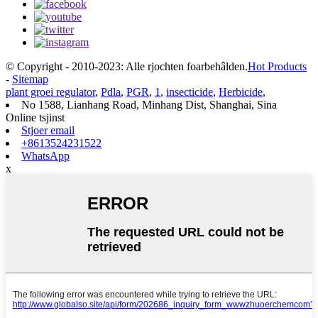
© Copyright - 2010-2023: Alle rjochten foarbehâlden.
Hot Products
-
Sitemap
plant groei regulator
,
Pdla
,
PGR
,
1
,
insecticide
,
Herbicide
,
No 1588, Lianhang Road, Minhang Dist, Shanghai, Sina
Online tsjinst
Stjoer email
+8613524231522
WhatsApp
x