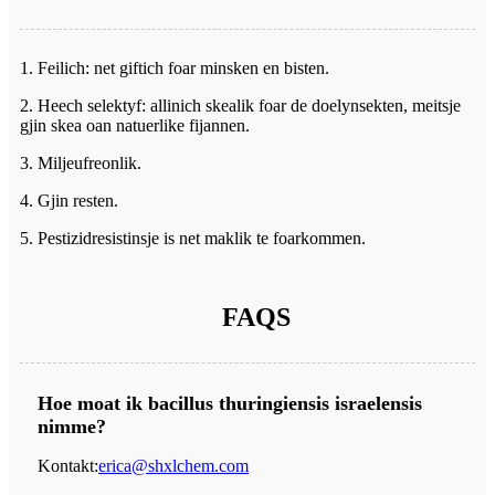
1. Feilich: net giftich foar minsken en bisten.
2. Heech selektyf: allinich skealik foar de doelynsekten, meitsje
gjin skea oan natuerlike fijannen.
3. Miljeufreonlik.
4. Gjin resten.
5. Pestizidresistinsje is net maklik te foarkommen.
FAQS
Hoe moat ik bacillus thuringiensis israelensis
nimme?
Kontakt:
erica@shxlchem.com