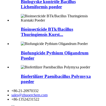
Biologyske kontrôle Bacillus
Licheniformis poeder
Bioinsecticide BTk/Bacillus
Thuringiensis Kurst...
Biofungicide Pythium Oligandrum
Poeder
Biofertilizer Paenibacillus Polymyxa
poeder
+86-21-20970332
sales@zhuoerchem.com
+86-13524231522