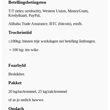
Betellingsbetingsten
T/T (telex oerdracht), Western Union, MoneyGram,
Kredytkaart, PayPal,
Alibaba Trade Assurance, BTC (bitcoin), ensfh.
Trochrintiid
≤100kg: binnen trije wurkdagen nei betelling ûntfongen.
＞
100 kg: ien wike
Foarbyld
Beskikber.
Pakket
20 kg/tas/trommel, 25 kg/zak/trommel
of as jo nedich hawwe.
Opslach