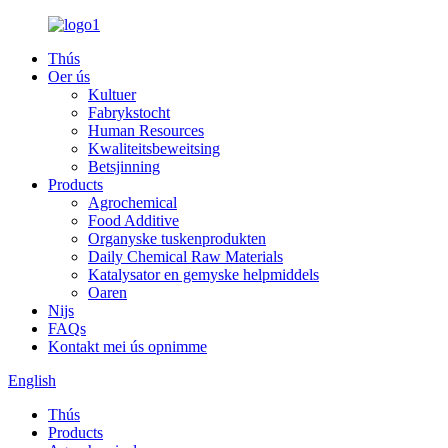
Thús
Oer ús
Kultuer
Fabrykstocht
Human Resources
Kwaliteitsbeweitsing
Betsjinning
Products
Agrochemical
Food Additive
Organyske tuskenprodukten
Daily Chemical Raw Materials
Katalysator en gemyske helpmiddels
Oaren
Nijs
FAQs
Kontakt mei ús opnimme
English
Thús
Products