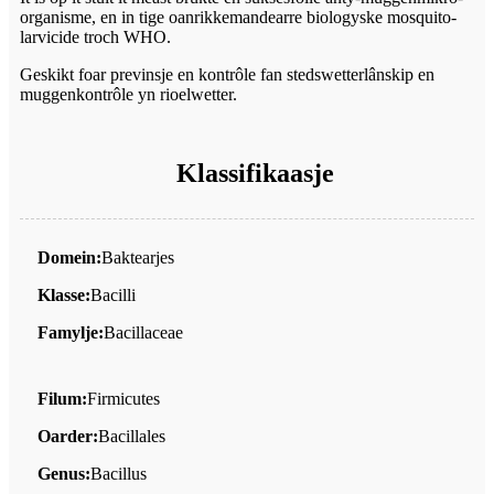
organisme, en in tige oanrikkemandearre biologyske mosquito-
larvicide troch WHO.
Geskikt foar previnsje en kontrôle fan stedswetterlânskip en
muggenkontrôle yn rioelwetter.
Klassifikaasje
Domein:
Baktearjes
Klasse:
Bacilli
Famylje:
Bacillaceae
Filum:
Firmicutes
Oarder:
Bacillales
Genus:
Bacillus