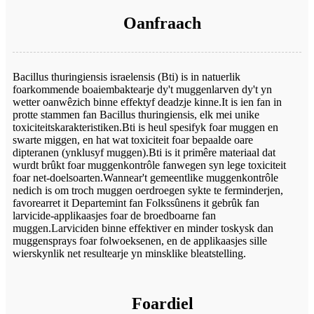
Oanfraach
Bacillus thuringiensis israelensis (Bti) is in natuerlik
foarkommende boaiembaktearje dy't muggenlarven dy't yn
wetter oanwêzich binne effektyf deadzje kinne.It is ien fan in
protte stammen fan Bacillus thuringiensis, elk mei unike
toxiciteitskarakteristiken.Bti is heul spesifyk foar muggen en
swarte miggen, en hat wat toxiciteit foar bepaalde oare
dipteranen (ynklusyf muggen).Bti is it primêre materiaal dat
wurdt brûkt foar muggenkontrôle fanwegen syn lege toxiciteit
foar net-doelsoarten.Wannear't gemeentlike muggenkontrôle
nedich is om troch muggen oerdroegen sykte te ferminderjen,
favorearret it Departemint fan Folkssûnens it gebrûk fan
larvicide-applikaasjes foar de broedboarne fan
muggen.Larviciden binne effektiver en minder toskysk dan
muggensprays foar folwoeksenen, en de applikaasjes sille
wierskynlik net resultearje yn minsklike bleatstelling.
Foardiel