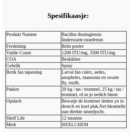
Spesifikaasje:
Produkt Namme
Bacillus thuringiensis
ûndersoarte.israelensis
Ferskining
Brún poeier
Viable Count
1200 ITU/mg, 3500 ITU/mg
COA
Beskikber
Gebrûk
Spray
Berik fan tapassing
Larval fan culex, aedes,
anopheles, mansonia en swarte
fly, ensfh.
Pakket
20 kg / tas / trommel, 25 kg / tas /
trommel, of as jo nedich binne
Opslach
Bewarje de kontener sletten yn in
droech en koel plak.Net bleatstelle
oan direkte sinneljocht.
Shelf Life
12 moanne
Merk
SHXLCHEM