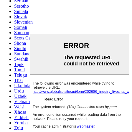
Serbian
Sesotho
Sinhala
Slovak
Slovenian
Somali
Samoan
Scots Gaelic
Shona
Sindhi
Sundanese
Swahili
Tajik
Tamil
Telugu
Thai
Ukrainian
Urdu
Uzbek
Vietnamese
Welsh
Xhosa
Yiddish
Yoruba
Zulu