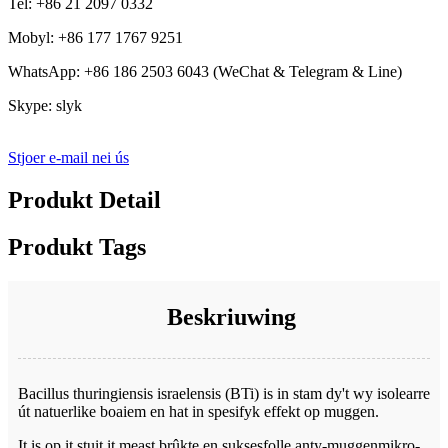
Tel: +86 21 2097 0332
Mobyl: +86 177 1767 9251
WhatsApp: +86 186 2503 6043 (WeChat & Telegram & Line)
Skype: slyk
Stjoer e-mail nei ús
Produkt Detail
Produkt Tags
Beskriuwing
Bacillus thuringiensis israelensis (BTi) is in stam dy't wy isolearre
út natuerlike boaiem en hat in spesifyk effekt op muggen.
It is op it stuit it meast brûkte en suksesfolle anty-muggenmikro-