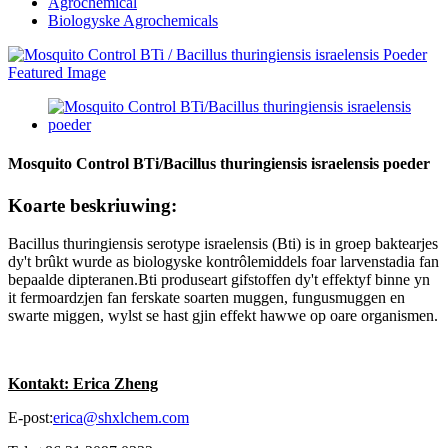
Agrochemical
Biologyske Agrochemicals
Mosquito Control BTi/Bacillus thuringiensis israelensis poeder
Koarte beskriuwing:
Bacillus thuringiensis serotype israelensis (Bti) is in groep baktearjes
dy't brûkt wurde as biologyske kontrôlemiddels foar larvenstadia fan
bepaalde dipteranen.Bti produseart gifstoffen dy't effektyf binne yn
it fermoardzjen fan ferskate soarten muggen, fungusmuggen en
swarte miggen, wylst se hast gjin effekt hawwe op oare organismen.
Kontakt: Erica Zheng
E-post:
erica@shxlchem.com