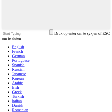
Druk op enter om te sykjen of ESC
om te sluten
English
French
German
Portuguese
Spanish
Russian
Japanese
Korean
Arabic
Irish
Greek
Turkish
Italian
Danish
Romanian