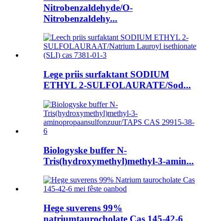
Nitrobenzaldehyde/O-
Nitrobenzaldehy...
Lege priis surfaktant SODIUM
ETHYL 2-SULFOLAURATE/Sod...
Biologyske buffer N-
Tris(hydroxymethyl)methyl-3-amin...
Hege suverens 99%
natriumtaurocholate Cas 145-42-6