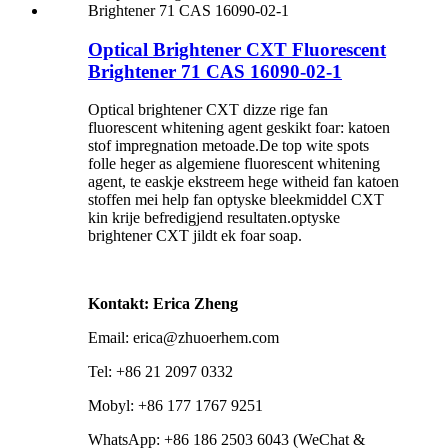
Optical Brightener CXT Fluorescent
Brightener 71 CAS 16090-02-1
Optical brightener CXT dizze rige fan
fluorescent whitening agent geskikt foar: katoen
stof impregnation metoade.De top wite spots
folle heger as algemiene fluorescent whitening
agent, te easkje ekstreem hege witheid fan katoen
stoffen mei help fan optyske bleekmiddel CXT
kin krije befredigjend resultaten.optyske
brightener CXT jildt ek foar soap.
Kontakt: Erica Zheng
Email: erica@zhuoerhem.com
Tel: +86 21 2097 0332
Mobyl: +86 177 1767 9251
WhatsApp: +86 186 2503 6043 (WeChat &