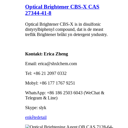
Optical Brightener CBS-X CAS
27344-41-8
Optical Brightener CBS-X is in disulfonic
distyrylbiphenyl compound, dat is de meast
treflik Brightener brûkt yn detergent yndustry.
Kontakt: Erica Zheng
Email: erica@shxlchem.com
Tel: +86 21 2097 0332
Mobyl: +86 177 1767 9251
WhatsApp: +86 186 2503 6043 (WeChat &
Telegram & Line)
Skype: slyk
enkête
detail