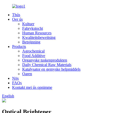
Thús
Oer ús
Kultuer
Fabrykstocht
Human Resources
Kwaliteitsbeweitsing
Betsjinning
Products
Agrochemical
Food Additive
Organyske tuskenprodukten
Daily Chemical Raw Materials
Katalysator en gemyske helpmiddels
Oaren
Nijs
FAQs
Kontakt mei ús opnimme
English
Optical Brightener