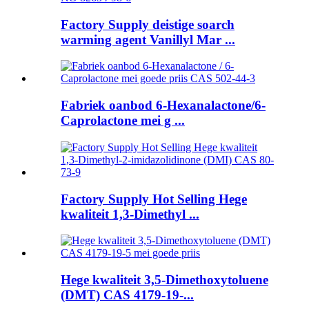
Factory Supply deistige soarch
warming agent Vanillyl Mar ...
Fabriek oanbod 6-Hexanalactone/6-
Caprolactone mei g ...
Factory Supply Hot Selling Hege
kwaliteit 1,3-Dimethyl ...
Hege kwaliteit 3,5-Dimethoxytoluene
(DMT) CAS 4179-19-...