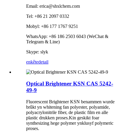
Email: erica@shxlchem.com
Tel: +86 21 2097 0332
Mobyl: +86 177 1767 9251
WhatsApp: +86 186 2503 6043 (WeChat &
Telegram & Line)
Skype: slyk
enkête
detail
Optical Brightener KSN CAS 5242-
49-9
Fluorescent Brightener KSN benammen wurde
brûkt yn whitening fan polyester, polyamide,
polyacrylonitrile fiber, de plastic film en alle
plastic drukken proses.Kin geskikt foar
synthesizing hege polymer ynklusyf polymeric
proses.