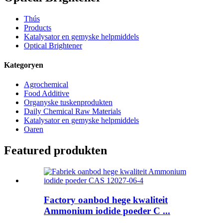
Thús
Products
Katalysator en gemyske helpmiddels
Optical Brightener
Kategoryen
Agrochemical
Food Additive
Organyske tuskenprodukten
Daily Chemical Raw Materials
Katalysator en gemyske helpmiddels
Oaren
Featured produkten
Factory oanbod hege kwaliteit
Ammonium iodide poeder C ...