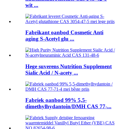
wit ...
Fabrikant oanbod Cosmetic Anti
aging S-Acetyl glu ...
Hege suverens Nutrition Supplement
Sialic Acid / N-acety ...
Fabriek oanbod 99% 5,5-
dimethylhydantoin/DMH CAS 77-...