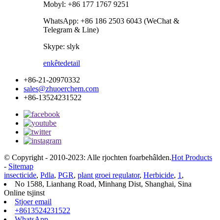
Mobyl: +86 177 1767 9251
WhatsApp: +86 186 2503 6043 (WeChat &
Telegram & Line)
Skype: slyk
enkête
detail
+86-21-20970332
sales@zhuoerchem.com
+86-13524231522
© Copyright - 2010-2023: Alle rjochten foarbehâlden.
Hot Products
-
Sitemap
insecticide
,
Pdla
,
PGR
,
plant groei regulator
,
Herbicide
,
1
,
No 1588, Lianhang Road, Minhang Dist, Shanghai, Sina
Online tsjinst
Stjoer email
+8613524231522
WhatsApp