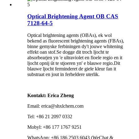
Optical Brightening Agent OB CAS
7128-64-5
Optical brightening agents (OBAs), ek wol
bekend as fluorescent brightening agents (FBAs),
binne gemyske ferbiningen dy't jouwe whitening
effekt oan stof.Se dogge dit troch ljocht te
absorbearjen yn 'e ultraviolet en fioele regio en it
ljocht opnij út te stjoeren yn' e blauwe regio.Dit
blauwe ljocht ferminderet de giele kleur fan it
substraat en jout in ferheldere uterlik.
Kontakt: Erica Zheng
Email: erica@shxlchem.com
Tel: +86 21 2097 0332
Mobyl: +86 177 1767 9251
WhatsApp: +86 186 2503 6043 (WeChat &