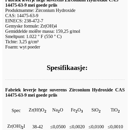
14475-63-9 mei goede priis
Produktnamme: Zirconium Hydroxide
CAS: 14475-63-9
EINECS: 238-472-7
Gemyske formule: Zr(OH)4
Gemiddelde molêre massa: 159,25 g/mol
Smeltpunt: 1.022 ° F (550 ° C)
Tichte: 3,25 g/cm³
Foarm: wyt poeder
Spesifikaasje:
Fabriek leverje hege suverens Zirconium Hydroxide CAS
14475-63-9 mei goede priis
Zr(Hf)O
Na
O
Fe
O
SiO
TiO
Spec
2
2
2
3
2
2
Zr(OH)
I
38-42
≤0,0500
≤0,0020
≤0,0100
≤0,0010
2