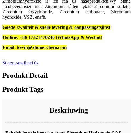
Zirkoniumhydroxide is ien fan ús haadprodukten.Wy binne
haadleveransier mei Zirconium sâlten lykas Zirconium sulfate,
Zirconium Oxychloride, Zirconium carbonate, Zirconium
hydroxide, YSZ, ensfh.
Goede kwaliteit & snelle levering & oanpassingstsjinst
Hotline: +86-17321470240 (WhatsApp & Wechat)
Email: kevin@zhuoerchem.com
Stjoer e-mail nei ús
Produkt Detail
Produkt Tags
Beskriuwing
Fabriek leverje hege suverens Zirconium Hydroxide CAS