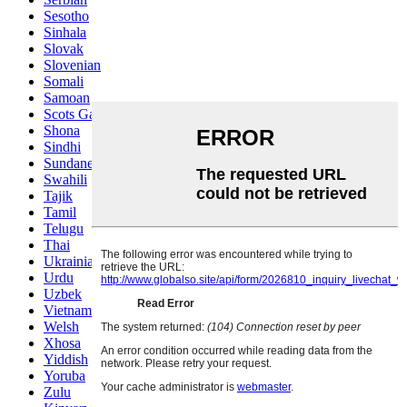
Sesotho
Sinhala
Slovak
Slovenian
Somali
Samoan
Scots Gaelic
Shona
Sindhi
Sundanese
Swahili
Tajik
Tamil
Telugu
Thai
Ukrainian
Urdu
Uzbek
Vietnamese
Welsh
Xhosa
Yiddish
Yoruba
Zulu