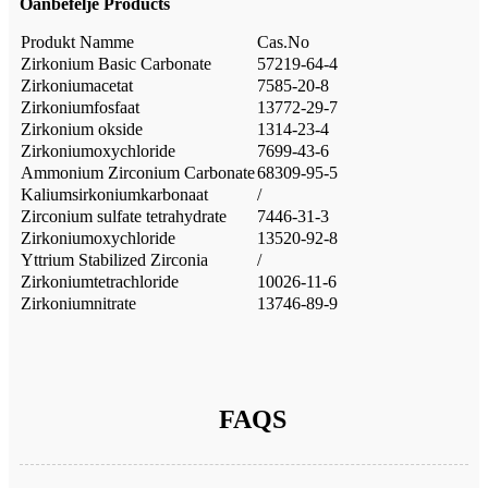
Oanbefelje Products
Produkt Namme
Cas.No
Zirkonium Basic Carbonate
57219-64-4
Zirkoniumacetat
7585-20-8
Zirkoniumfosfaat
13772-29-7
Zirkonium okside
1314-23-4
Zirkoniumoxychloride
7699-43-6
Ammonium Zirconium Carbonate
68309-95-5
Kaliumsirkoniumkarbonaat
/
Zirconium sulfate tetrahydrate
7446-31-3
Zirkoniumoxychloride
13520-92-8
Yttrium Stabilized Zirconia
/
Zirkoniumtetrachloride
10026-11-6
Zirkoniumnitrate
13746-89-9
FAQS