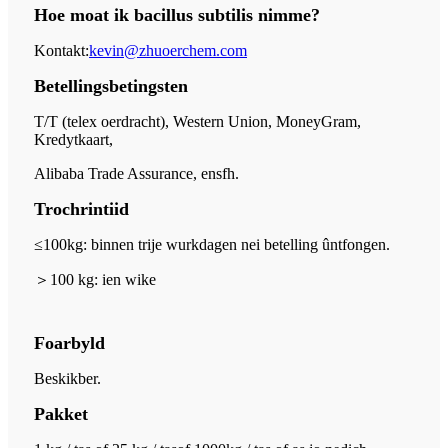
Hoe moat ik bacillus subtilis nimme?
Kontakt:
kevin@zhuoerchem.com
Betellingsbetingsten
T/T (telex oerdracht), Western Union, MoneyGram,
Kredytkaart,
Alibaba Trade Assurance, ensfh.
Trochrintiid
≤100kg: binnen trije wurkdagen nei betelling ûntfongen.
＞
100 kg: ien wike
Foarbyld
Beskikber.
Pakket