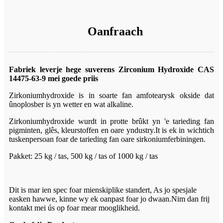
Oanfraach
Fabriek leverje hege suverens Zirconium Hydroxide CAS
14475-63-9 mei goede priis
Zirkoniumhydroxide is in soarte fan amfotearysk okside dat
ûnoplosber is yn wetter en wat alkaline.
Zirkoniumhydroxide wurdt in protte brûkt yn 'e tarieding fan
pigminten, glês, kleurstoffen en oare yndustry.It is ek in wichtich
tuskenpersoan foar de tarieding fan oare sirkoniumferbiningen.
Pakket: 25 kg / tas, 500 kg / tas of 1000 kg / tas
Dit is mar ien spec foar mienskiplike standert, As jo ​​spesjale
easken hawwe, kinne wy ​​​​ek oanpast foar jo dwaan.Nim dan frij
kontakt mei ús op foar mear mooglikheid.