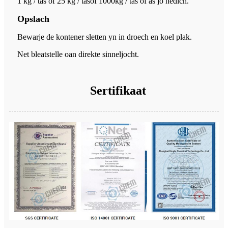
1 kg / tas of 25 kg / tas
of 1000kg / tas of as jo nedich.
Opslach
Bewarje de kontener sletten yn in droech en koel plak.
Net bleatstelle oan direkte sinneljocht.
Sertifikaat