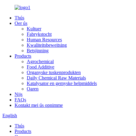
Thús
Oer ús
Kultuer
Fabrykstocht
Human Resources
Kwaliteitsbeweitsing
Betsjinning
Products
Agrochemical
Food Additive
Organyske tuskenprodukten
Daily Chemical Raw Materials
Katalysator en gemyske helpmiddels
Oaren
Nijs
FAQs
Kontakt mei ús opnimme
English
Thús
Products