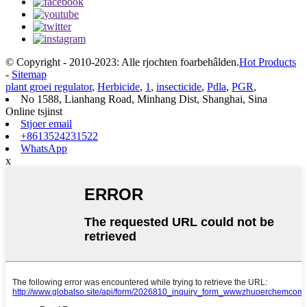
© Copyright - 2010-2023: Alle rjochten foarbehâlden.
Hot Products
-
Sitemap
plant groei regulator
,
Herbicide
,
1
,
insecticide
,
Pdla
,
PGR
,
No 1588, Lianhang Road, Minhang Dist, Shanghai, Sina
Online tsjinst
Stjoer email
+8613524231522
WhatsApp
x