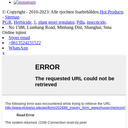
© Copyright - 2010-2023: Alle rjochten foarbehâlden.
Hot Products
-
Sitemap
PGR
,
Herbicide
,
1
,
plant groei regulator
,
Pdla
,
insecticide
,
No 1588, Lianhang Road, Minhang Dist, Shanghai, Sina
Online tsjinst
Stjoer email
+8613524231522
WhatsApp
x