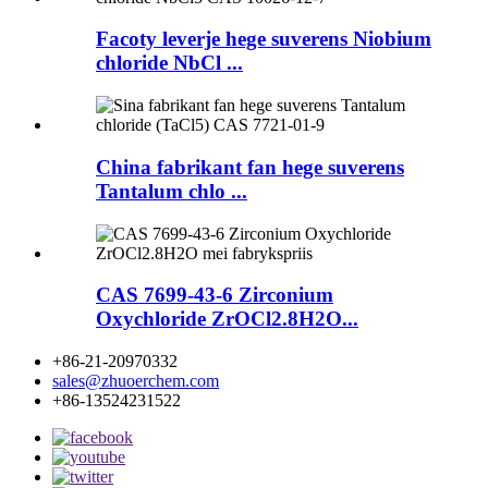
Facoty leverje hege suverens Niobium
chloride NbCl ...
China fabrikant fan hege suverens
Tantalum chlo ...
CAS 7699-43-6 Zirconium
Oxychloride ZrOCl2.8H2O...
+86-21-20970332
sales@zhuoerchem.com
+86-13524231522