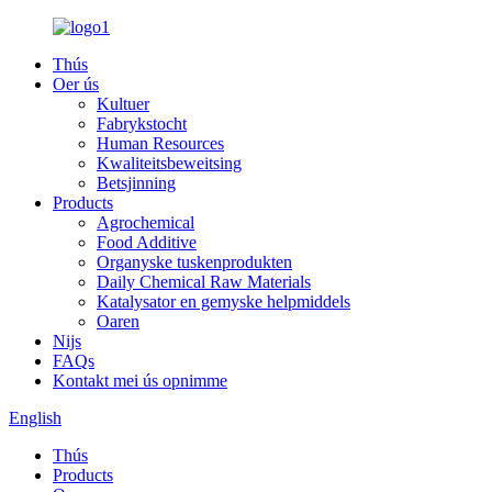
Thús
Oer ús
Kultuer
Fabrykstocht
Human Resources
Kwaliteitsbeweitsing
Betsjinning
Products
Agrochemical
Food Additive
Organyske tuskenprodukten
Daily Chemical Raw Materials
Katalysator en gemyske helpmiddels
Oaren
Nijs
FAQs
Kontakt mei ús opnimme
English
Thús
Products