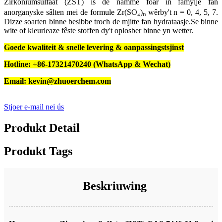
Zirkoniumsulfaat (ZST) is de namme foar in famylje fan
anorganyske sâlten mei de formule Zr(SO₄)ₙ wêrby't n = 0, 4, 5, 7.
Dizze soarten binne besibbe troch de mjitte fan hydrataasje.Se binne
wite of kleurleaze fêste stoffen dy't oplosber binne yn wetter.
Goede kwaliteit & snelle levering & oanpassingstsjinst
Hotline: +86-17321470240 (WhatsApp & Wechat)
Email: kevin@zhuoerchem.com
Stjoer e-mail nei ús
Produkt Detail
Produkt Tags
Beskriuwing