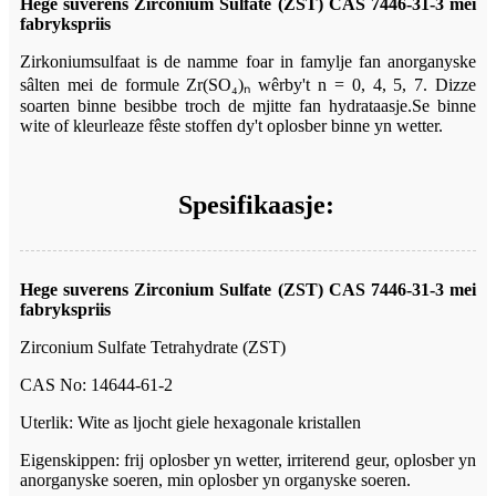
Hege suverens Zirconium Sulfate (ZST) CAS 7446-31-3 mei
fabrykspriis
Zirkoniumsulfaat is de namme foar in famylje fan anorganyske
sâlten mei de formule Zr(SO₄)ₙ wêrby't n = 0, 4, 5, 7. Dizze
soarten binne besibbe troch de mjitte fan hydrataasje.Se binne
wite of kleurleaze fêste stoffen dy't oplosber binne yn wetter.
Spesifikaasje:
Hege suverens Zirconium Sulfate (ZST) CAS 7446-31-3 mei
fabrykspriis
Zirconium Sulfate Tetrahydrate (ZST)
CAS No: 14644-61-2
Uterlik: Wite as ljocht giele hexagonale kristallen
Eigenskippen: frij oplosber yn wetter, irriterend geur, oplosber yn
anorganyske soeren, min oplosber yn organyske soeren.