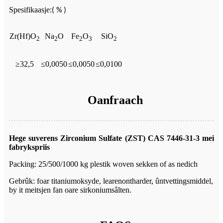
Spesifikaasje
:
( % )
Zr(Hf)O
Na
O
Fe
O
SiO
2
2
2
3
2
≥32,5
≤0,0050
≤0,0050
≤0,0100
Oanfraach
Hege suverens Zirconium Sulfate (ZST) CAS 7446-31-3 mei
fabrykspriis
Packing: 25/500/1000 kg plestik woven sekken of as nedich
Gebrûk: foar titaniumoksyde, learenontharder, ûntvettingsmiddel,
by it meitsjen fan oare sirkoniumsâlten.