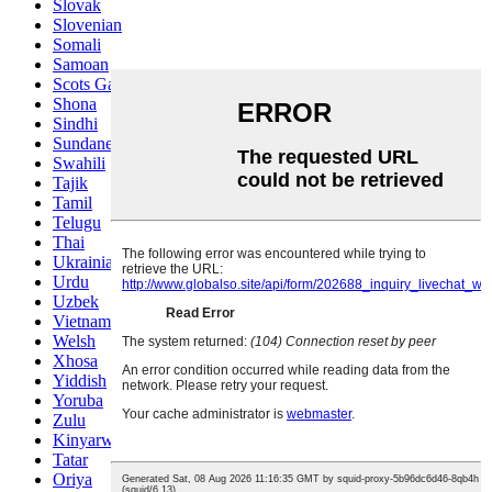
Slovak
Slovenian
Somali
Samoan
Scots Gaelic
Shona
Sindhi
Sundanese
Swahili
Tajik
Tamil
Telugu
Thai
Ukrainian
Urdu
Uzbek
Vietnamese
Welsh
Xhosa
Yiddish
Yoruba
Zulu
Kinyarwanda
Tatar
Oriya