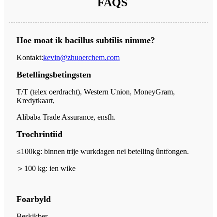
FAQS
Hoe moat ik bacillus subtilis nimme?
Kontakt:
kevin@zhuoerchem.com
Betellingsbetingsten
T/T (telex oerdracht), Western Union, MoneyGram,
Kredytkaart,
Alibaba Trade Assurance, ensfh.
Trochrintiid
≤100kg: binnen trije wurkdagen nei betelling ûntfongen.
＞
100 kg: ien wike
Foarbyld
Beskikber.