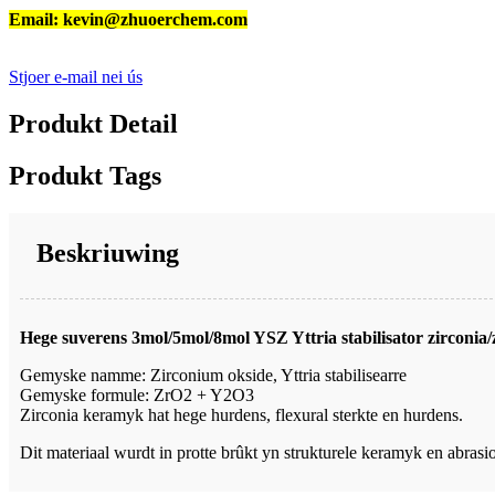
Email: kevin@zhuoerchem.com
Stjoer e-mail nei ús
Produkt Detail
Produkt Tags
Beskriuwing
Hege suverens 3mol/5mol/8mol YSZ Yttria stabilisator zirconia
Gemyske namme: Zirconium okside, Yttria stabilisearre
Gemyske formule: ZrO2 + Y2O3
Zirconia keramyk hat hege hurdens, flexural sterkte en hurdens.
Dit materiaal wurdt in protte brûkt yn strukturele keramyk en abrasi