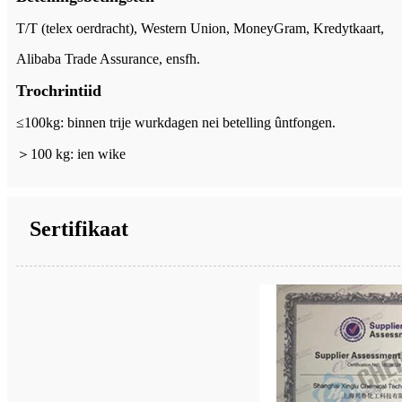
T/T (telex oerdracht), Western Union, MoneyGram, Kredytkaart,
Alibaba Trade Assurance, ensfh.
Trochrintiid
≤100kg: binnen trije wurkdagen nei betelling ûntfongen.
＞
100 kg: ien wike
Sertifikaat