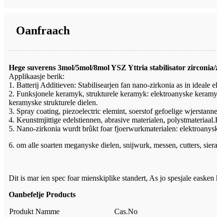
Oanfraach
Hege suverens 3mol/5mol/8mol YSZ Yttria stabilisator zirconia
Applikaasje berik:
1. Batterij Additieven: Stabilisearjen fan nano-zirkonia as in ideale el
2. Funksjonele keramyk, strukturele keramyk: elektroanyske keramyk
keramyske strukturele dielen.
3. Spray coating, piezoelectric elemint, soerstof gefoelige wjerstannen
4. Keunstmjittige edelstiennen, abrasive materialen, polystmateriaal.
5. Nano-zirkonia wurdt brûkt foar fjoerwurkmaterialen: elektroanys
6. om alle soarten meganyske dielen, snijwurk, messen, cutters, sier
Dit is mar ien spec foar mienskiplike standert, As jo ​​spesjale eask
Oanbefelje Products
Produkt Namme
Cas.No