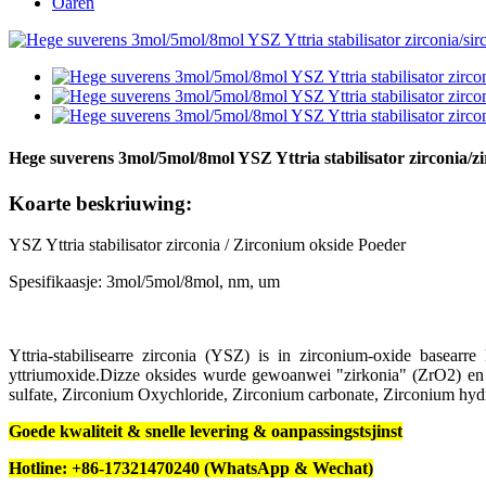
Oaren
Hege suverens 3mol/5mol/8mol YSZ Yttria stabilisator zirconia/
Koarte beskriuwing:
YSZ Yttria stabilisator zirconia / Zirconium okside Poeder
Spesifikaasje: 3mol/5mol/8mol, nm, um
Yttria-stabilisearre zirconia (YSZ) is in zirconium-oxide basea
yttriumoxide.Dizze oksides wurde gewoanwei "zirkonia" (ZrO2) en 
sulfate, Zirconium Oxychloride, Zirconium carbonate, Zirconium hydr
Goede kwaliteit & snelle levering & oanpassingstsjinst
Hotline: +86-17321470240 (WhatsApp & Wechat)