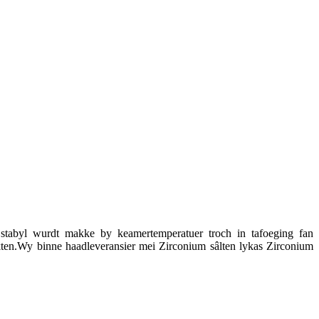
e stabyl wurdt makke by keamertemperatuer troch in tafoeging fan
ten.Wy binne haadleveransier mei Zirconium sâlten lykas Zirconium