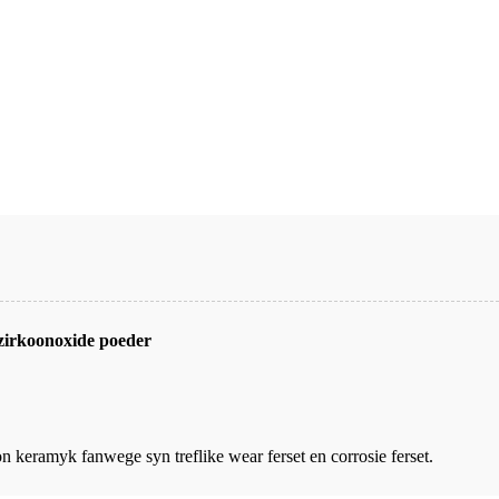
/zirkoonoxide poeder
on keramyk fanwege syn treflike wear ferset en corrosie ferset.