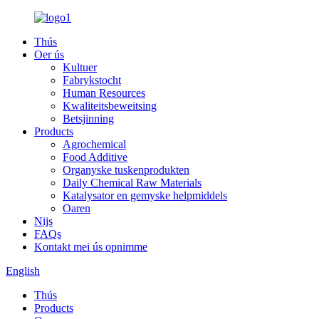
Thús
Oer ús
Kultuer
Fabrykstocht
Human Resources
Kwaliteitsbeweitsing
Betsjinning
Products
Agrochemical
Food Additive
Organyske tuskenprodukten
Daily Chemical Raw Materials
Katalysator en gemyske helpmiddels
Oaren
Nijs
FAQs
Kontakt mei ús opnimme
English
Thús
Products