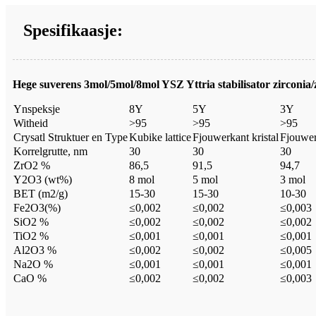
Spesifikaasje:
Hege suverens 3mol/5mol/8mol YSZ Yttria stabilisator zirconia
Ynspeksje
8Y
5Y
3Y
Witheid
>95
>95
>95
Crysatl Struktuer en Type
Kubike lattice
Fjouwerkant kristal
Fjouwer
Korrelgrutte, nm
30
30
30
ZrO2 %
86,5
91,5
94,7
Y2O3 (wt%)
8 mol
5 mol
3 mol
BET (m2/g)
15-30
15-30
10-30
Fe2O3(%)
≤0,002
≤0,002
≤0,003
SiO2 %
≤0,002
≤0,002
≤0,002
TiO2 %
≤0,001
≤0,001
≤0,001
Al2O3 %
≤0,002
≤0,002
≤0,005
Na2O %
≤0,001
≤0,001
≤0,001
CaO %
≤0,002
≤0,002
≤0,003