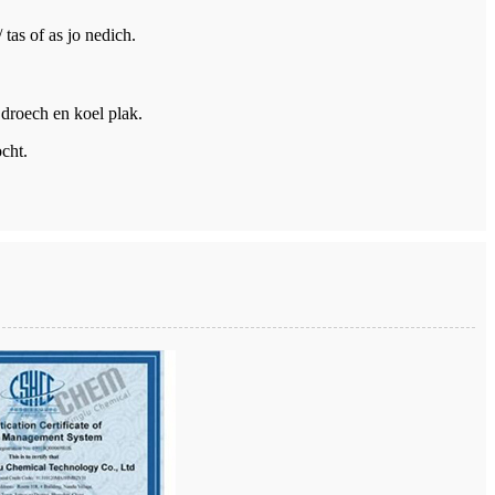
 tas of as jo nedich.
 droech en koel plak.
ocht.