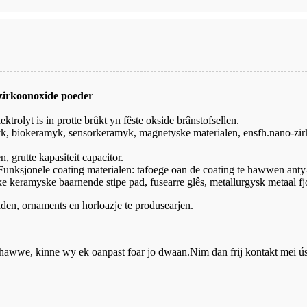
/zirkoonoxide poeder
ektrolyt is in protte brûkt yn fêste okside brânstofsellen.
, biokeramyk, sensorkeramyk, magnetyske materialen, ensfh.nano-zirkon
, grutte kapasiteit capacitor.
Funksjonele coating materialen: tafoege oan de coating te hawwen anty-co
ke keramyske baarnende stipe pad, fusearre glês, metallurgysk metaal f
aden, ornaments en horloazje te produsearjen.
en hawwe, kinne wy ​​​​ek oanpast foar jo dwaan.Nim dan frij kontakt mei 