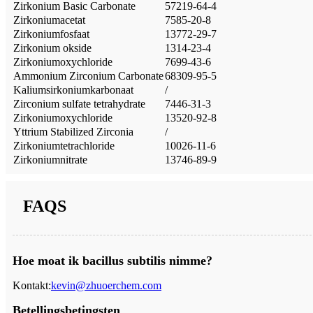
Zirkonium Basic Carbonate
57219-64-4
Zirkoniumacetat
7585-20-8
Zirkoniumfosfaat
13772-29-7
Zirkonium okside
1314-23-4
Zirkoniumoxychloride
7699-43-6
Ammonium Zirconium Carbonate
68309-95-5
Kaliumsirkoniumkarbonaat
/
Zirconium sulfate tetrahydrate
7446-31-3
Zirkoniumoxychloride
13520-92-8
Yttrium Stabilized Zirconia
/
Zirkoniumtetrachloride
10026-11-6
Zirkoniumnitrate
13746-89-9
FAQS
Hoe moat ik bacillus subtilis nimme?
Kontakt:
kevin@zhuoerchem.com
Betellingsbetingsten