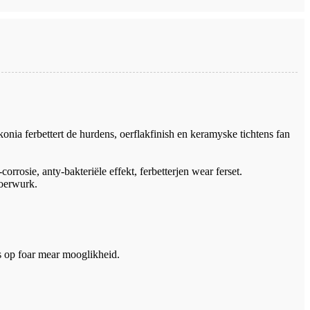
ia ferbettert de hurdens, oerflakfinish en keramyske tichtens fan
rrosie, anty-bakteriële effekt, ferbetterjen wear ferset.
joerwurk.
ús op foar mear mooglikheid.