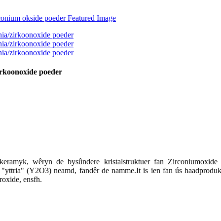
zirkoonoxide poeder
rre keramyk, wêryn de bysûndere kristalstruktuer fan Zirconiumoxid
"yttria" (Y2O3) neamd, fandêr de namme.It is ien fan ús haadproduk
oxide, ensfh.