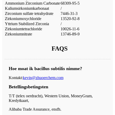
Ammonium Zirconium Carbonate
68309-95-5
Kaliumsirkoniumkarbonaat
/
Zirconium sulfate tetrahydrate
7446-31-3
Zirkoniumoxychloride
13520-92-8
Yttrium Stabilized Zirconia
/
Zirkoniumtetrachloride
10026-11-6
Zirkoniumnitrate
13746-89-9
FAQS
Hoe moat ik bacillus subtilis nimme?
Kontakt:
kevin@zhuoerchem.com
Betellingsbetingsten
T/T (telex oerdracht), Western Union, MoneyGram,
Kredytkaart,
Alibaba Trade Assurance, ensfh.