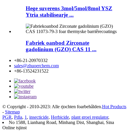
Hege suverens 3mol/5mol/8mol YSZ
Ytria stabilisearje ...
Fabriek oanbod Zirconate
gadolinium (GZO) CAS 11 ...
+86-21-20970332
sales@zhuoerchem.com
+86-13524231522
© Copyright - 2010-2023: Alle rjochten foarbehâlden.
Hot Products
-
Sitemap
PGR
,
Pdla
,
1
,
insecticide
,
Herbicide
,
plant groei regulator
,
No 1588, Lianhang Road, Minhang Dist, Shanghai, Sina
Online tsjinst