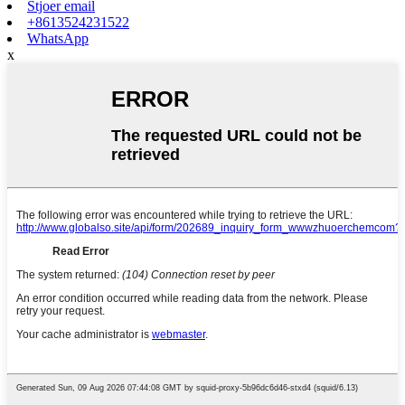
Stjoer email
+8613524231522
WhatsApp
x