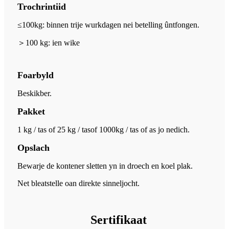
Trochrintiid
≤100kg: binnen trije wurkdagen nei betelling ûntfongen.
＞
100 kg: ien wike
Foarbyld
Beskikber.
Pakket
1 kg / tas of 25 kg / tas
of 1000kg / tas of as jo nedich.
Opslach
Bewarje de kontener sletten yn in droech en koel plak.
Net bleatstelle oan direkte sinneljocht.
Sertifikaat