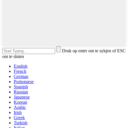
Druk op enter om te sykjen of ESC
om te sluten
English
French
German
Portuguese
Spanish
Russian
Japanese
Korean
Arabic
Irish
Greek
Turkish
Italian