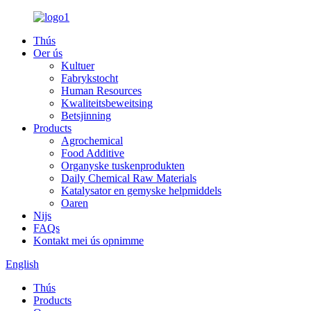
Thús
Oer ús
Kultuer
Fabrykstocht
Human Resources
Kwaliteitsbeweitsing
Betsjinning
Products
Agrochemical
Food Additive
Organyske tuskenprodukten
Daily Chemical Raw Materials
Katalysator en gemyske helpmiddels
Oaren
Nijs
FAQs
Kontakt mei ús opnimme
English
Thús
Products