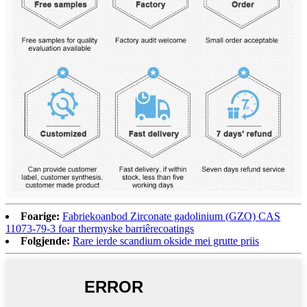
Foarige:
Fabriekoanbod Zirconate gadolinium (GZO) CAS
11073-79-3 foar thermyske barriêrecoatings
Folgjende:
Rare ierde scandium okside mei grutte priis