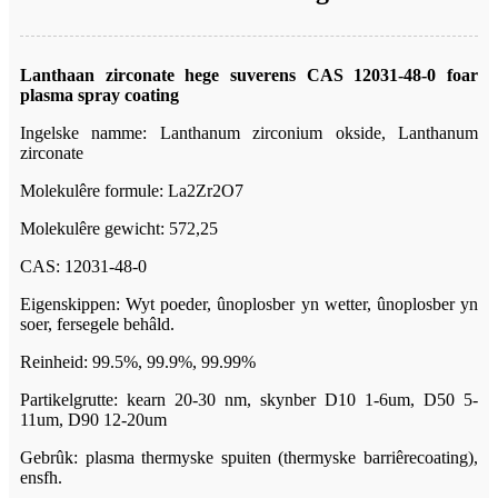
Lanthaan zirconate hege suverens CAS 12031-48-0 foar
plasma spray coating
Ingelske namme: Lanthanum zirconium okside, Lanthanum
zirconate
Molekulêre formule: La2Zr2O7
Molekulêre gewicht: 572,25
CAS: 12031-48-0
Eigenskippen: Wyt poeder, ûnoplosber yn wetter, ûnoplosber yn
soer, fersegele behâld.
Reinheid: 99.5%, 99.9%, 99.99%
Partikelgrutte: kearn 20-30 nm, skynber D10 1-6um, D50 5-
11um, D90 12-20um
Gebrûk: plasma thermyske spuiten (thermyske barriêrecoating),
ensfh.