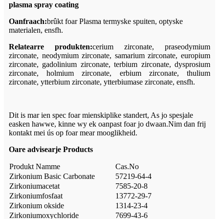
plasma spray coating
Oanfraach:
brûkt foar Plasma termyske spuiten, optyske
materialen, ensfh.
Relatearre produkten:
cerium zirconate, praseodymium
zirconate, neodymium zirconate, samarium zirconate, europium
zirconate, gadolinium zirconate, terbium zirconate, dysprosium
zirconate, holmium zirconate, erbium zirconate, thulium
zirconate, ytterbium zirconate, ytterbiumase zirconate, ensfh.
Dit is mar ien spec foar mienskiplike standert, As jo ​​spesjale
easken hawwe, kinne wy ​​​​ek oanpast foar jo dwaan.Nim dan frij
kontakt mei ús op foar mear mooglikheid.
Oare advisearje Products
Produkt Namme
Cas.No
Zirkonium Basic Carbonate
57219-64-4
Zirkoniumacetat
7585-20-8
Zirkoniumfosfaat
13772-29-7
Zirkonium okside
1314-23-4
Zirkoniumoxychloride
7699-43-6