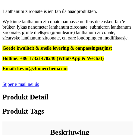
Lanthanum zirconate is ien fan ús haadprodukten.
Wy kinne lanthanum zirconate oanpasse neffens de easken fan 'e
brûker, lykas nanometer lanthanum zirconate, submicron lanthanum
zirconate, grutte dieltsjes (granulearre) lanthanum zirconate,
sfearyske lanthanum zirconate, en oare iondoping en modifikaasje.
Goede kwaliteit & snelle levering & oanpassingstsjinst
Hotline: +86-17321470240 (WhatsApp & Wechat)
Email: kevin@zhuoerchem.com
Stjoer e-mail nei ús
Produkt Detail
Produkt Tags
Beskriuwing